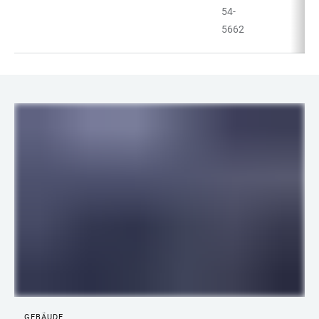
54-
5662
LINKS
GEBÄUDE