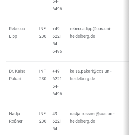
54-
6496
Rebecca
INF
+49
rebecca.lipp@cos.uni-
Lipp
230
6221
heidelberg.de
54-
6496
Dr. Kaisa
INF
+49
kaisa.pakari@cos.uni-
Pakari
230
6221
heidelberg.de
54-
6496
Nadja
INF
49
nadja.rossner@cos.uni-
Roßner
230
6221
heidelberg.de
54-