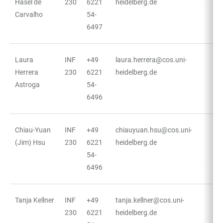
Hasel de
230
6221
heidelberg.de
Carvalho
54-
6497
Laura
INF
+49
laura.herrera@cos.uni-
Herrera
230
6221
heidelberg.de
Astroga
54-
6496
Chiau-Yuan
INF
+49
chiauyuan.hsu@cos.uni-
(Jim) Hsu
230
6221
heidelberg.de
54-
6496
Tanja Kellner
INF
+49
tanja.kellner@cos.uni-
230
6221
heidelberg.de