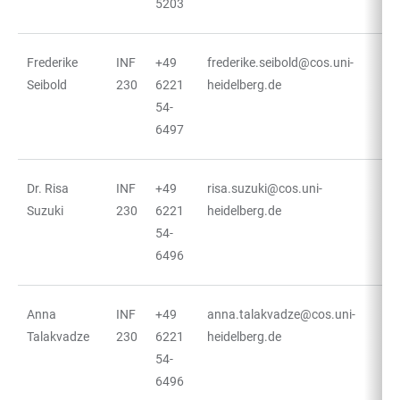
5203
Frederike
INF
+49
frederike.seibold@cos.uni-
Seibold
230
6221
heidelberg.de
54-
6497
Dr. Risa
INF
+49
risa.suzuki@cos.uni-
Suzuki
230
6221
heidelberg.de
54-
6496
Anna
INF
+49
anna.talakvadze@cos.uni-
Talakvadze
230
6221
heidelberg.de
54-
6496