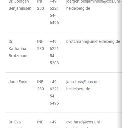
Dr. Joergen
INF
+49
joergen.benjaminsen@cos.uni-
Benjaminsen
230
6221
heidelberg.de
54-
6496
Dr.
INF
+49
brotzmann@uni-heidelberg.de
Katharina
230
6221
Brotzmann
54-
5203
Jana Fuss
INF
+49
jana.fuss@cos.uni-
230
6221
heidelberg.de
54-
6496
Dr. Eva
INF
+49
eva.hasel@cos.uni-