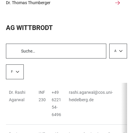
Dr. Thomas Thumberger
AG WITTBRODT
AG
TABELLENFILTER
Funktion
Dr. Rashi
INF
+49
rashi.agarwal@cos.uni-
TABELLE
Agarwal
230
6221
heidelberg.de
54-
6496