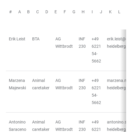
#
A
B
C
D
E
F
G
H
I
J
K
L
M
Erik Leist
BTA
AG
INF
+49
erik.leist@cos
TABELLE
Wittbrodt
230
6221
heidelberg.de
54-
5662
Marzena
Animal
AG
INF
+49
marzena.maj
Majewski
caretaker
Wittbrodt
230
6221
heidelberg.de
54-
5662
Antonino
Animal
AG
INF
+49
antonino.sar
Saraceno
caretaker
Wittbrodt
230
6221
heidelberg.de