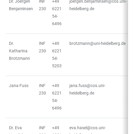
Dr. Joergen
INF
+49
joergen.benjaminsen@cos.uni-
Benjaminsen
230
6221
heidelberg.de
54-
6496
Dr.
INF
+49
brotzmann@uni-heidelberg.de
Katharina
230
6221
Brotzmann
54-
5203
Jana Fuss
INF
+49
jana.fuss@cos.uni-
230
6221
heidelberg.de
54-
6496
Dr. Eva
INF
+49
eva.hasel@cos.uni-