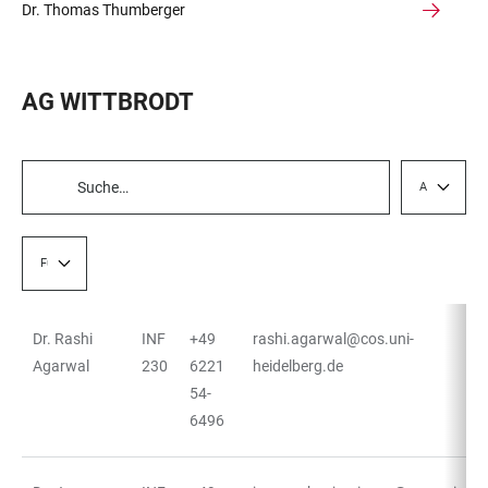
Dr. Thomas Thumberger
AG WITTBRODT
AG
TABELLENFILTER
Funktion
Dr. Rashi
INF
+49
rashi.agarwal@cos.uni-
TABELLE
Agarwal
230
6221
heidelberg.de
54-
6496