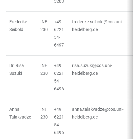
5203
Frederike
INF
+49
frederike.seibold@cos.uni-
Seibold
230
6221
heidelberg.de
54-
6497
Dr. Risa
INF
+49
risa.suzuki@cos.uni-
Suzuki
230
6221
heidelberg.de
54-
6496
Anna
INF
+49
anna.talakvadze@cos.uni-
Talakvadze
230
6221
heidelberg.de
54-
6496