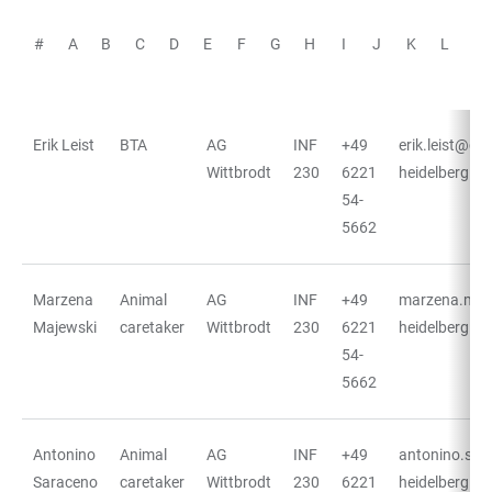
#
A
B
C
D
E
F
G
H
I
J
K
L
M
Erik Leist
BTA
AG
INF
+49
erik.leist@cos
TABELLE
Wittbrodt
230
6221
heidelberg.de
54-
5662
Marzena
Animal
AG
INF
+49
marzena.maj
Majewski
caretaker
Wittbrodt
230
6221
heidelberg.de
54-
5662
Antonino
Animal
AG
INF
+49
antonino.sar
Saraceno
caretaker
Wittbrodt
230
6221
heidelberg.de