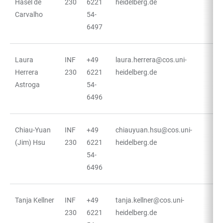
Hasel de
230
6221
heidelberg.de
Carvalho
54-
6497
Laura
INF
+49
laura.herrera@cos.uni-
Herrera
230
6221
heidelberg.de
Astroga
54-
6496
Chiau-Yuan
INF
+49
chiauyuan.hsu@cos.uni-
(Jim) Hsu
230
6221
heidelberg.de
54-
6496
Tanja Kellner
INF
+49
tanja.kellner@cos.uni-
230
6221
heidelberg.de