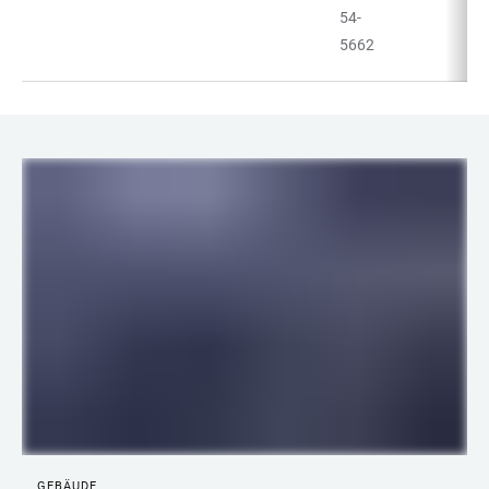
54-
5662
LINKS
GEBÄUDE