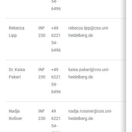
54-
6496
Rebecca
INF
+49
rebecca.lipp@cos.uni-
Lipp
230
6221
heidelberg.de
54-
6496
Dr. Kaisa
INF
+49
kaisa.pakari@cos.uni-
Pakari
230
6221
heidelberg.de
54-
6496
Nadja
INF
49
nadja.rossner@cos.uni-
Roßner
230
6221
heidelberg.de
54-