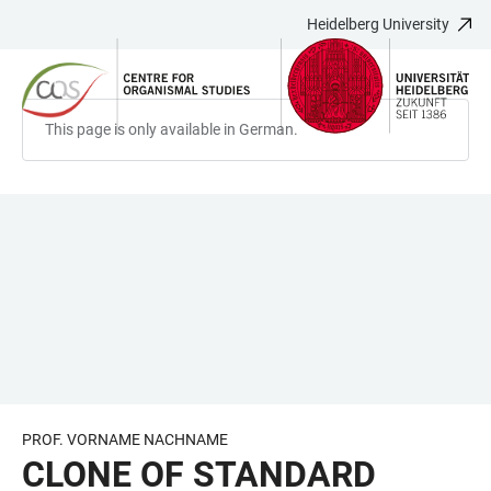
Heidelberg University
JUMP
OPEN
OPEN
ACCESSIBILITY
TO
MAIN
SEARCH
LINKS
MAIN
NAVIGATION
FORM
CONTENT
This page is only available in German.
PROF. VORNAME NACHNAME
CLONE OF STANDARD