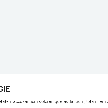
GIE
luptatem accusantium doloremque laudantium, totam rem ape