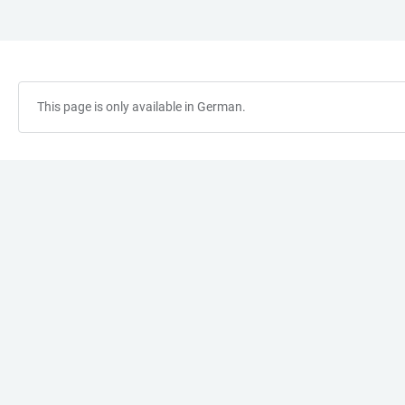
JUMP
OPEN
OPEN
ACCESSIBILITY
TO
MAIN
SEARCH
LINKS
MAIN
NAVIGATION
FORM
CONTENT
This page is only available in German.