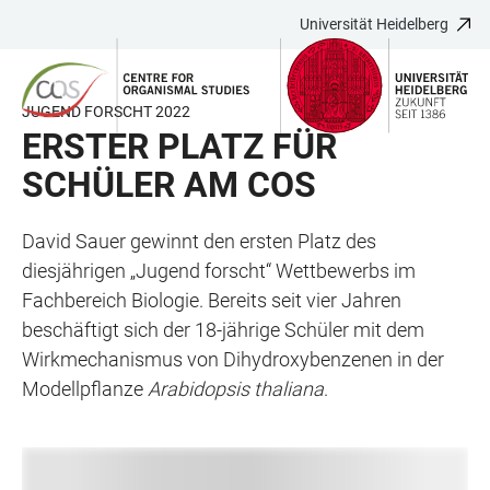
Universität Heidelberg
ZUM
HAUPTNAVIGATION
WEBSEITENSUCHE
LINKS
HAUPTINHALT
ÖFFNEN
ÖFFNEN
ZUR
BARRIEREFREIHEIT
JUGEND FORSCHT 2022
ERSTER PLATZ FÜR
SCHÜLER AM COS
David Sauer gewinnt den ersten Platz des
diesjährigen „Jugend forscht“ Wettbewerbs im
Fachbereich Biologie. Bereits seit vier Jahren
beschäftigt sich der 18-jährige Schüler mit dem
Wirkmechanismus von Dihydroxybenzenen in der
Modellpflanze
Arabidopsis thaliana
.