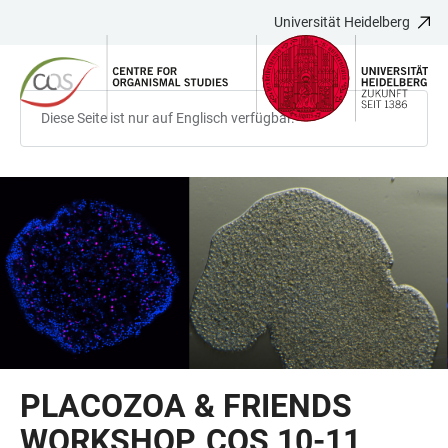
Universität Heidelberg
ZUM
HAUPTNAVIGATION
WEBSEITENSUCHE
LINKS
HAUPTINHALT
ÖFFNEN
ÖFFNEN
ZUR
BARRIEREFREIHEIT
Diese Seite ist nur auf Englisch verfügbar.
PLACOZOA & FRIENDS
WORKSHOP, COS 10-11