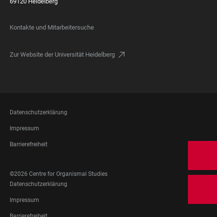
69120 Heidelberg
Kontakte und Mitarbeitersuche
Zur Website der Universität Heidelberg
FOOTER
Datenschutzerklärung
LEGAL
Impressum
Barrierefreiheit
FOOTER
©2026 Centre for Organismal Studies
SOCIAL
FOOTER
Datenschutzerklärung
MEDIA
LEGAL
Impressum
Barrierefreiheit