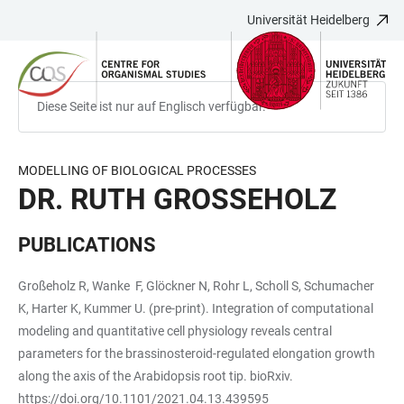
Universität Heidelberg
ZUM
HAUPTNAVIGATION
WEBSEITENSUCHE
LINKS
HAUPTINHALT
ÖFFNEN
ÖFFNEN
ZUR
BARRIEREFREIHEIT
Diese Seite ist nur auf Englisch verfügbar.
MODELLING OF BIOLOGICAL PROCESSES
DR. RUTH GROSSEHOLZ
PUBLICATIONS
Großeholz R, Wanke F, Glöckner N, Rohr L, Scholl S, Schumacher
K, Harter K, Kummer U. (pre-print). Integration of computational
modeling and quantitative cell physiology reveals central
parameters for the brassinosteroid-regulated elongation growth
along the axis of the Arabidopsis root tip. bioRxiv.
https://doi.org/10.1101/2021.04.13.439595