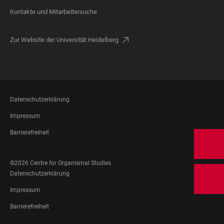
Kontakte und Mitarbeitersuche
Zur Website der Universität Heidelberg
FOOTER
Datenschutzerklärung
LEGAL
Impressum
Barrierefreiheit
FOOTER
©2026 Centre for Organismal Studies
SOCIAL
FOOTER
Datenschutzerklärung
MEDIA
LEGAL
Impressum
Barrierefreiheit