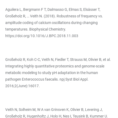
Aguilera L, Bergmann F T, Dalmasso G, Elmas S, Elsässer T,
Großeholz R, … Veith N. (2018). Robustness of frequency vs.
amplitude coding of calcium oscillations during changing
temperatures. Biophysical Chemistry.
https://doi.org/10.1016/J.BPC.2018.11.003
Großeholz R, Koh C-C, Veith N, Fiedler T, Strauss M, Olivier B, et al.
Integrating highly quantitative proteomics and genome-scale
metabolic modeling to study pH adaptation in the human
pathogen Enterococcus faecalis. npj Syst Biol Appl.
2016;2(June):16017.
Veith N, Solheim M, W A van Grinsven K, Olivier B, Levering J,
Großeholz R, Hugenholtz J, Holo H, Nes I, Teusink B, Kummer U.