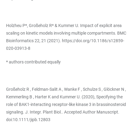
Holzheu P*, Großeholz R* & Kummer U. Impact of explicit area
scaling on kinetic models involving multiple compartments. BMC
Bioinformatics 22, 21 (2021).
https://doi.org/10.1186/s12859-
020-03913-8
* authors contributed equally
Großeholz R , Feldman-Salit A , Wanke F , Schulze S , Glöckner N ,
Kemmerling B , Harter K and Kummer U. (2020), Specifying the
role of BAK1-interacting receptor-like kinase 3 in brassinosteroid
signaling. J. Integr. Plant Biol.. Accepted Author Manuscript.
doi:
10.1111/jipb.12803