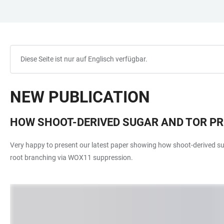
ZUM
HAUPTNAVIGATION
WEBSEITENSUCHE
LINKS
HAUPTINHALT
ÖFFNEN
ÖFFNEN
ZUR
BARRIEREFREIHEIT
Diese Seite ist nur auf Englisch verfügbar.
NEW PUBLICATION
HOW SHOOT-DERIVED SUGAR AND TOR P
Very happy to present our latest paper showing how shoot-derived s
root branching via WOX11 suppression.