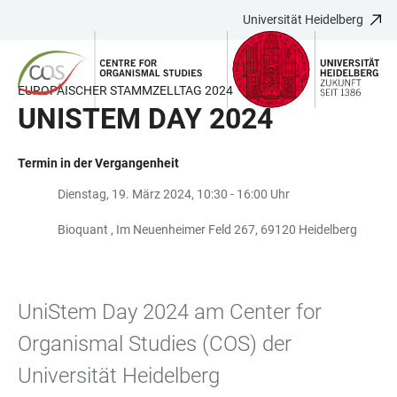
Universität Heidelberg
ZUM
HAUPTNAVIGATION
WEBSEITENSUCHE
LINKS
HAUPTINHALT
ÖFFNEN
ÖFFNEN
ZUR
BARRIEREFREIHEIT
EUROPÄISCHER STAMMZELLTAG 2024
UNISTEM DAY 2024
Termin in der Vergangenheit
Dienstag, 19. März 2024, 10:30 - 16:00 Uhr
Bioquant , Im Neuenheimer Feld 267, 69120 Heidelberg
UniStem Day 2024 am Center for
Organismal Studies (COS) der
Universität Heidelberg