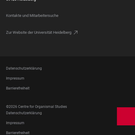
Kontakte und Mitarbeitersuche
Zur Website der Universität Heidelberg
FOOTER
Datenschutzerklärung
LEGAL
Impressum
Barrierefreiheit
FOOTER
©2026 Centre for Organismal Studies
SOCIAL
FOOTER
Datenschutzerklärung
MEDIA
LEGAL
Impressum
Barrierefreiheit