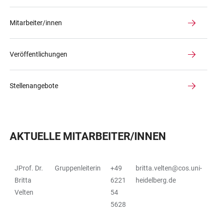
Mitarbeiter/innen
Veröffentlichungen
Stellenangebote
AKTUELLE MITARBEITER/INNEN
JProf. Dr.
Gruppenleiterin
+49
britta.velten@cos.uni-
TABELLE
Britta
6221
heidelberg.de
Velten
54
5628