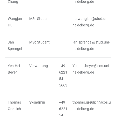
Zhang
heidelberg.de
Wangjun
MSc Student
hu.wangjun@stud.uni-
Hu
heidelberg.de
Jan
MSc Student
jan.sprengel@stud.uni-
Sprengel
heidelberg.de
Yen-Hsi
Verwaltung
+49
Yen-hsi.beyer@cos.uni-
Beyer
6221
heidelberg.de
54
5663
Thomas
Sysadmin
+49
thomas.greulich@cos.uni-
Greulich
6221
heidelberg.de
54