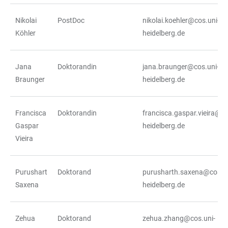
Nikolai
PostDoc
nikolai.koehler@cos.uni-
Köhler
heidelberg.de
Jana
Doktorandin
jana.braunger@cos.uni-
Braunger
heidelberg.de
Francisca
Doktorandin
francisca.gaspar.vieira@co
Gaspar
heidelberg.de
Vieira
Purushart
Doktorand
purusharth.saxena@cos.un
Saxena
heidelberg.de
Zehua
Doktorand
zehua.zhang@cos.uni-