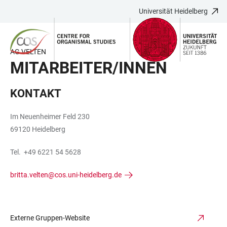
Universität Heidelberg
ZUM
HAUPTNAVIGATION
WEBSEITENSUCHE
LINKS
HAUPTINHALT
ÖFFNEN
ÖFFNEN
ZUR
BARRIEREFREIHEIT
AG VELTEN
MITARBEITER/INNEN
KONTAKT
Im Neuenheimer Feld 230
69120 Heidelberg
Tel. +49 6221 54 5628
britta.velten@cos.uni-heidelberg.de
Externe Gruppen-Website