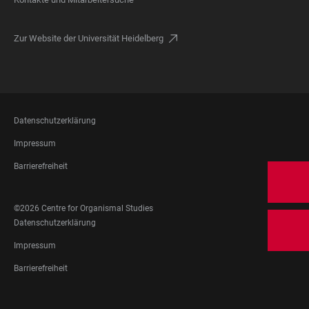
Zur Website der Universität Heidelberg
FOOTER
Datenschutzerklärung
LEGAL
Impressum
Barrierefreiheit
FOOTER
©2026 Centre for Organismal Studies
SOCIAL
FOOTER
Datenschutzerklärung
MEDIA
LEGAL
Impressum
Barrierefreiheit