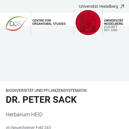
Universität Heidelberg
ZUM
HAUPTNAVIGATION
WEBSEITENSUCHE
LINKS
HAUPTINHALT
ÖFFNEN
ÖFFNEN
ZUR
BARRIEREFREIHEIT
BIODIVERSITÄT UND PFLANZENSYSTEMATIK
DR. PETER SACK
Herbarium HEID
Im Neuenheimer Feld 345