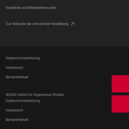
Kontakte und Mitarbeitersuche
Zur Website der Universität Heidelberg
FOOTER
Datenschutzerklärung
LEGAL
Impressum
Barrierefreiheit
FOOTER
©2026 Centre for Organismal Studies
SOCIAL
FOOTER
Datenschutzerklärung
MEDIA
LEGAL
Impressum
Barrierefreiheit