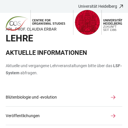
Universität Heidelberg
ZUM
HAUPTNAVIGATION
WEBSEITENSUCHE
LINKS
HAUPTINHALT
ÖFFNEN
ÖFFNEN
ZUR
BARRIEREFREIHEIT
APL. PROF. CLAUDIA ERBAR
LEHRE
AKTUELLE INFORMATIONEN
Aktuelle und vergangene Lehrveranstaltungen bitte über das
LSF-
System
abfragen.
Blütenbiologie und -evolution
Veröffentlichungen