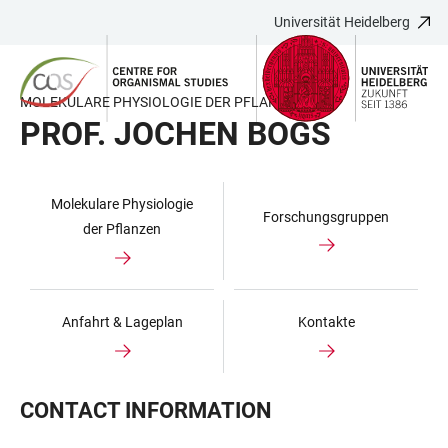
Universität Heidelberg
ZUM
HAUPTNAVIGATION
WEBSEITENSUCHE
LINKS
HAUPTINHALT
ÖFFNEN
ÖFFNEN
ZUR
BARRIEREFREIHEIT
MOLEKULARE PHYSIOLOGIE DER PFLANZEN
PROF. JOCHEN BOGS
Molekulare Physiologie
Forschungsgruppen
der Pflanzen
Anfahrt & Lageplan
Kontakte
CONTACT INFORMATION