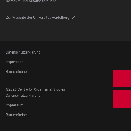
Kontakte und Mitarbeitersuche
Zur Website der Universität Heidelberg
FOOTER
Datenschutzerklärung
LEGAL
Impressum
Barrierefreiheit
FOOTER
©2026 Centre for Organismal Studies
SOCIAL
FOOTER
Datenschutzerklärung
MEDIA
LEGAL
Impressum
Barrierefreiheit