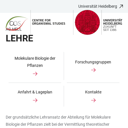
Universität Heidelberg
ZUM
HAUPTNAVIGATION
WEBSEITENSUCHE
LINKS
HAUPTINHALT
ÖFFNEN
ÖFFNEN
ZUR
BARRIEREFREIHEIT
AG HELL
LEHRE
Molekulare Biologie der
Forschungsgruppen
Pflanzen
Anfahrt & Lageplan
Kontakte
Der grundsätzliche Lehransatz der Abteilung für Molekulare
Biologie der Pflanzen zielt bei der Vermittlung theoretischer