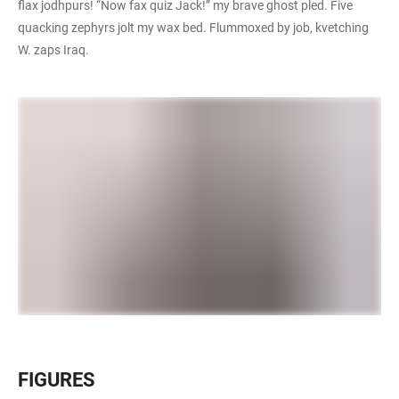
flax jodhpurs! “Now fax quiz Jack!” my brave ghost pled. Five
quacking zephyrs jolt my wax bed. Flummoxed by job, kvetching
W. zaps Iraq.
FIGURES