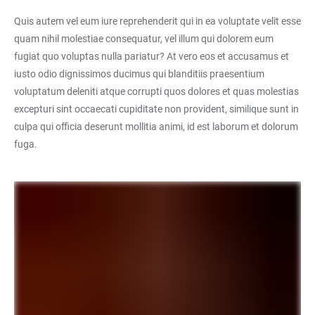
Quis autem vel eum iure reprehenderit qui in ea voluptate velit esse
quam nihil molestiae consequatur, vel illum qui dolorem eum
fugiat quo voluptas nulla pariatur? At vero eos et accusamus et
iusto odio dignissimos ducimus qui blanditiis praesentium
voluptatum deleniti atque corrupti quos dolores et quas molestias
excepturi sint occaecati cupiditate non provident, similique sunt in
culpa qui officia deserunt mollitia animi, id est laborum et dolorum
fuga.