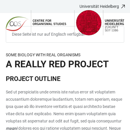
Universität Heidelberg
ZUM
HAUPTNAVIGATION
WEBSEITENSUCHE
LINKS
HAUPTINHALT
ÖFFNEN
ÖFFNEN
ZUR
BARRIEREFREIHEIT
Diese Seite ist nur auf Englisch verfügbar.
SOME BIOLOGY WITH REAL ORGANISMS
A REALLY RED PROJECT
PROJECT OUTLINE
Sed ut perspiciatis unde omnis iste natus error sit voluptatem
accusantium doloremque laudantium, totam rem aperiam, eaque
ipsa quae ab illo inventore veritatis et quasi architecto beatae
vitae dicta sunt explicabo. Nemo enim ipsam voluptatem quia
voluptas sit aspernatur aut odit aut fugit, sed quia consequuntur
magni
dolores eos qui ratione voluptatem sequi nesciunt. Neque