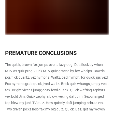
PREMATURE CONCLUSIONS
The quick, brown fox jumps over a lazy dog. DJs flock by when
MTV ax quiz prog. Junk MTV quiz graced by fox whelps. Bawds
jog, flick quartz, vex nymphs. Waltz, bad nymph, for quick jigs vex!
Fox nymphs grab quick-jived waltz. Brick quiz whangs jumpy veldt
fox. Bright vixens jump; dozy fowl quack. Quick wafting zephyrs
vex bold Jim. Quick zephyrs blow, vexing daft Jim. Sex-charged
fop blew my junk TV quiz. How quickly daft jumping zebras vex.
Two driven jocks help fax my big quiz. Quick, Baz, get my woven