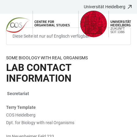
Universität Heidelberg
ZUM
HAUPTNAVIGATION
WEBSEITENSUCHE
LINKS
HAUPTINHALT
ÖFFNEN
ÖFFNEN
ZUR
BARRIEREFREIHEIT
Diese Seite ist nur auf Englisch verfügbar.
SOME BIOOLOGY WITH REAL ORGANISMS
LAB CONTACT
INFORMATION
Secretariat
Terry Template
COS Heidelberg
Dpt. for Biology with real Organisms
Im Neuenheimer Feld 233