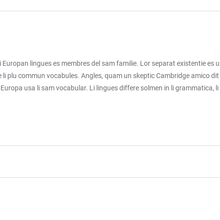
uropan lingues es membres del sam familie. Lor separat existentie es un m
ion e li plu commun vocabules. Angles, quam un skeptic Cambridge amico di
ot Europa usa li sam vocabular. Li lingues differe solmen in li grammatica, 